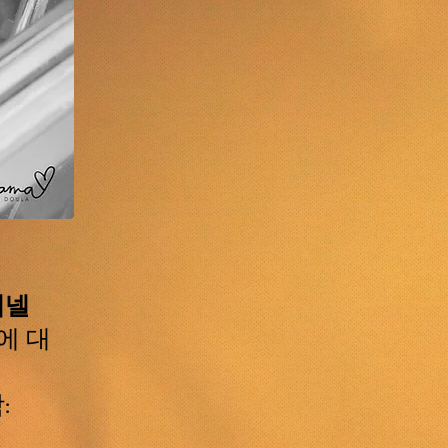
케넬
에 대
: