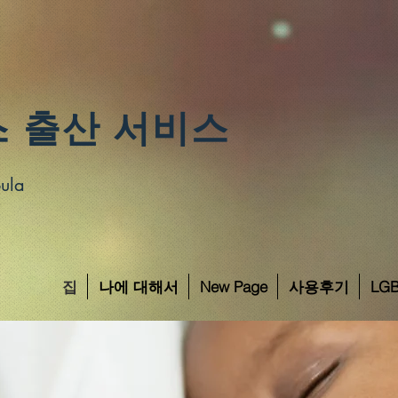
 출산 서비스
ula
집
나에 대해서
New Page
사용후기
LGB