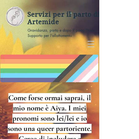
Servizi per il parto di
Artemide
Gravidanza, parto e dopo il parto Doula
Supporto per l'allattamento
Come forse ormai saprai, il
mio nome è Aiya. I miei
pronomi sono lei/lei e io
sono una queer partoriente.
Cerco di includere e